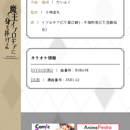
作曲・編曲
だいふく
監修
小林達矢
歌
イブロギア(CV.堀江瞬)・牛頭利晃(CV.佐藤拓
也)
カラオケ情報
JOYSOUND
曲番号：808698
DAM
選曲番号：4581-61