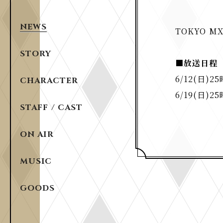
NEWS
TOKYO 
STORY
■放送日程
6/12(日
CHARACTER
6/19(日
STAFF / CAST
ON AIR
MUSIC
GOODS