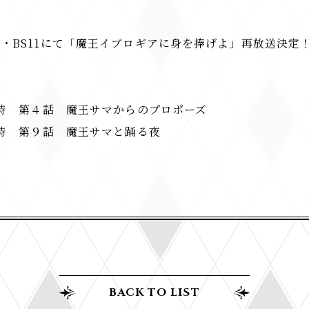
MX・BS11にて「​魔王イブロギアに身を捧げよ」再放送決定
)25時​ 第４話 魔王サマからのプロポーズ
)25時​ 第９話 魔王サマと踊る夜
BACK TO LIST