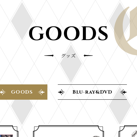
GOODS
グッズ
GOODS
Blu-ray&DVD