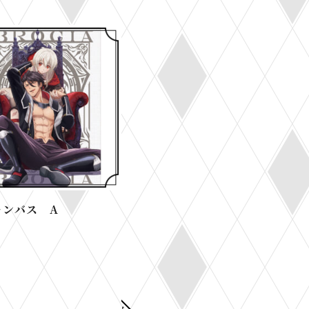
N
b
r
E
o
s
s
o
h
h
k
a
a
s
r
r
h
e
e
a
r
e
ャンバス A