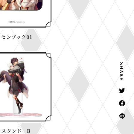
センブック01
SHARE
T
w
F
i
a
t
L
c
t
I
e
ルスタンド B
e